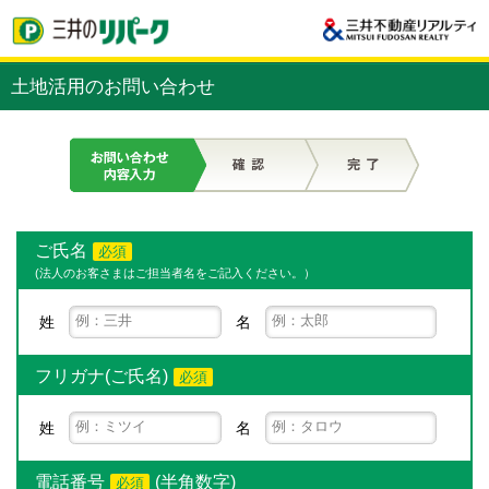
土地活用のお問い合わせ
ご氏名
必須
(法人のお客さまはご担当者名をご記入ください。）
姓
名
フリガナ(ご氏名)
必須
姓
名
電話番号
(半角数字)
必須