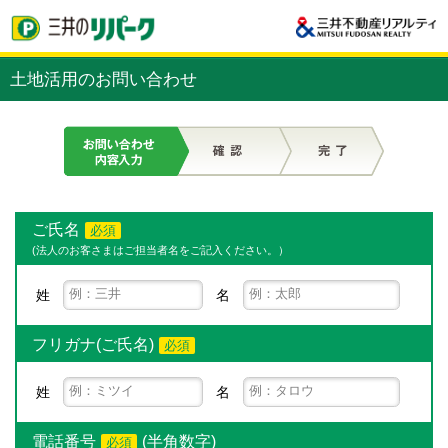
土地活用のお問い合わせ
ご氏名
必須
(法人のお客さまはご担当者名をご記入ください。）
姓
名
フリガナ(ご氏名)
必須
姓
名
電話番号
(半角数字)
必須