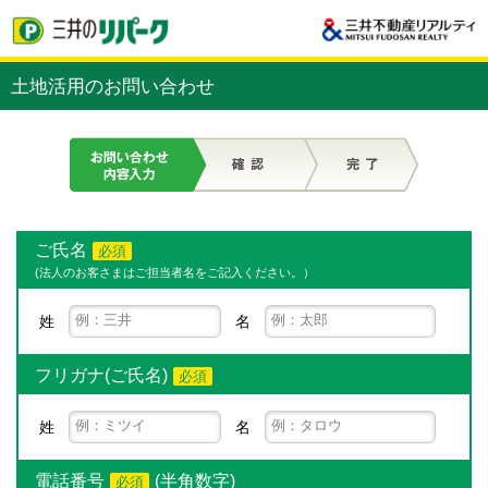
土地活用のお問い合わせ
ご氏名
必須
(法人のお客さまはご担当者名をご記入ください。）
姓
名
フリガナ(ご氏名)
必須
姓
名
電話番号
(半角数字)
必須