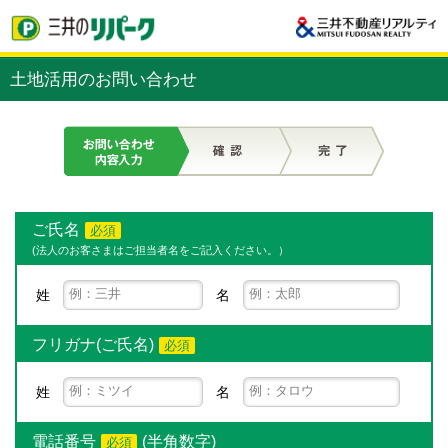
土地活用のお問い合わせ
ご氏名
必須
(法人のお客さまはご担当者名をご記入ください。）
姓
名
フリガナ(ご氏名)
必須
姓
名
電話番号
(半角数字)
必須