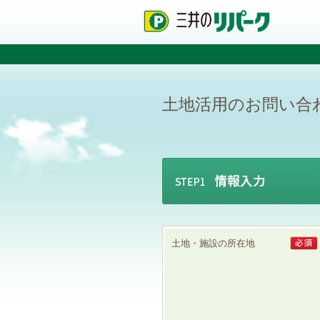
ペ
ペ
こ
ペ
ー
ー
こ
ー
ジ
ジ
か
ジ
の
内
ら
の
先
を
本
先
頭
移
文
頭
で
動
で
へ
土地活用のお問い合
す
す
す
戻
る
る
た
め
の
リ
ン
ク
で
す
グ
土地・施設の所在地
ロ
ー
バ
ル
ナ
ビ