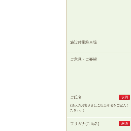
ゲ
ー
シ
ョ
ン
へ
移
施設付帯駐車場
動
し
ま
ご意見・ご要望
す
本
文
へ
移
動
し
ご氏名
ま
す
(法人のお客さまはご担当者名をご記入く
ださい。)
フリガナ(ご氏名)