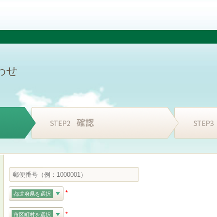
わせ
*
都道府県を選択
*
市区町村を選択