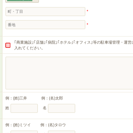
*
*
｢商業施設｣｢店舗｣｢病院｣｢ホテル｣｢オフィス｣等の駐車場管理・
入れてください。
例：(姓)三井 例：(名)太郎
姓
名
例：(姓)ミツイ 例：(名)タロウ