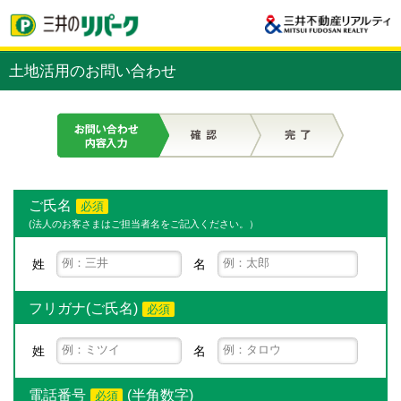
土地活用のお問い合わせ
ご氏名
必須
(法人のお客さまはご担当者名をご記入ください。）
姓
名
フリガナ(ご氏名)
必須
姓
名
電話番号
(半角数字)
必須