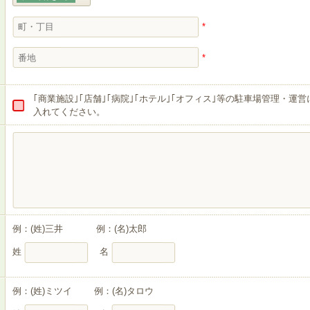
*
*
｢商業施設｣｢店舗｣｢病院｣｢ホテル｣｢オフィス｣等の駐車場管理・
入れてください。
例：(姓)三井 例：(名)太郎
姓
名
例：(姓)ミツイ 例：(名)タロウ