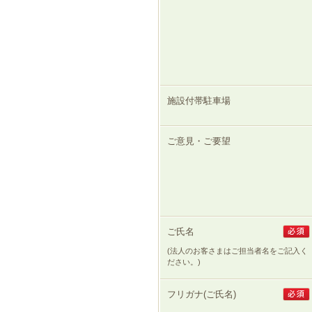
ゲ
ー
シ
ョ
ン
へ
移
施設付帯駐車場
動
し
ま
ご意見・ご要望
す
本
文
へ
移
動
し
ご氏名
ま
す
(法人のお客さまはご担当者名をご記入く
ださい。)
フリガナ(ご氏名)