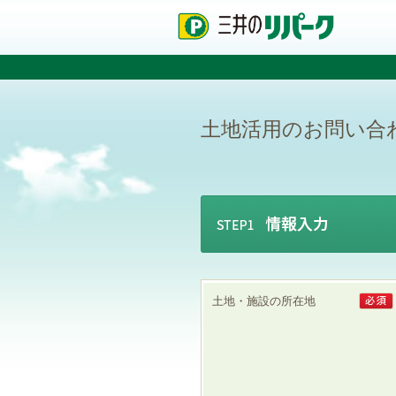
ペ
ペ
こ
ペ
ー
ー
こ
ー
ジ
ジ
か
ジ
の
内
ら
の
先
を
本
先
頭
移
文
頭
で
動
で
へ
土地活用のお問い合
す
す
す
戻
る
る
た
め
の
リ
ン
ク
で
す
グ
土地・施設の所在地
ロ
ー
バ
ル
ナ
ビ