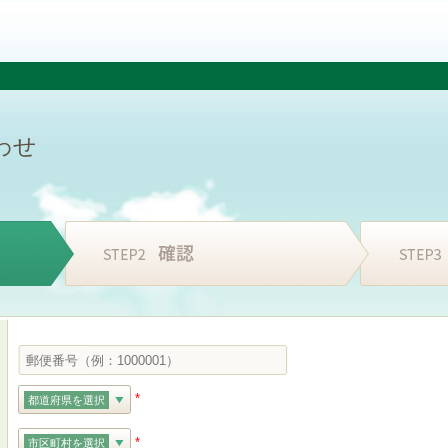
わせ
*
都道府県を選択
*
市区町村を選択