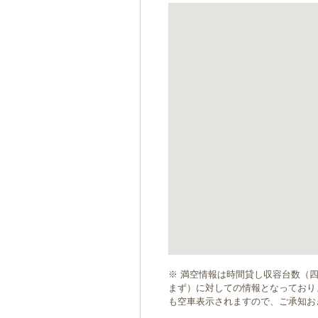
ゲ
ー
シ
ョ
ン
へ
移
動
し
ま
す
本
文
へ
移
動
し
ま
す
※ 満空情報は時間貸し収容台数（
まず）に対しての情報となっており
も空車表示されますので、ご承知お