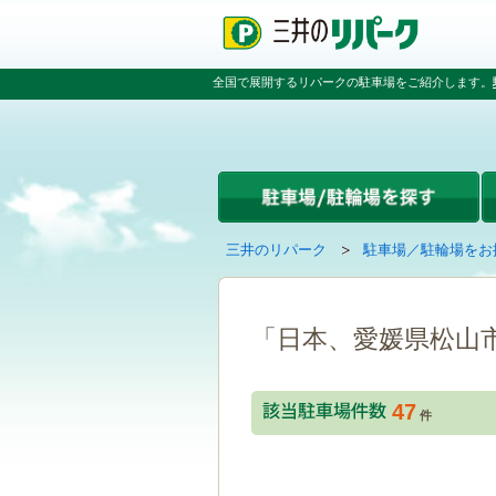
ペ
ペ
こ
ペ
ー
ー
こ
ー
ジ
ジ
か
ジ
の
内
ら
の
全国で展開するリパークの駐車場をご紹介します。
先
を
本
先
頭
移
文
頭
で
動
で
へ
す
す
す
戻
る
る
た
め
の
現
の
三井のリパーク
駐車場／駐輪場をお
リ
在
ペ
ン
の
ー
ク
ペ
ジ
で
ー
で
「日本、愛媛県松山
す
ジ
す
グ
は
ロ
47
ー
件
バ
ル
ナ
ビ