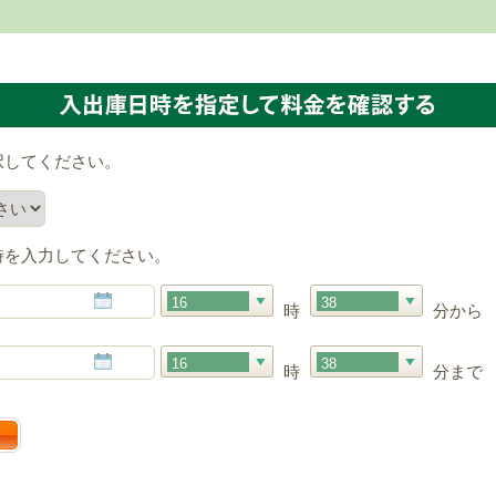
択してください。
時を入力してください。
16
38
時
分から
16
38
時
分まで