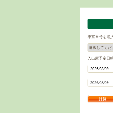
車室番号を選
入出庫予定日