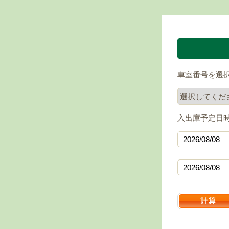
車室番号を選
入出庫予定日