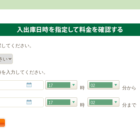
択してください。
時を入力してください。
17
02
時
分から
17
02
時
分まで