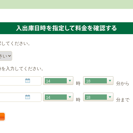
択してください。
時を入力してください。
14
18
時
分から
14
18
時
分まで