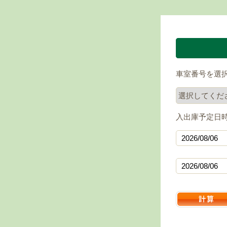
車室番号を選
入出庫予定日