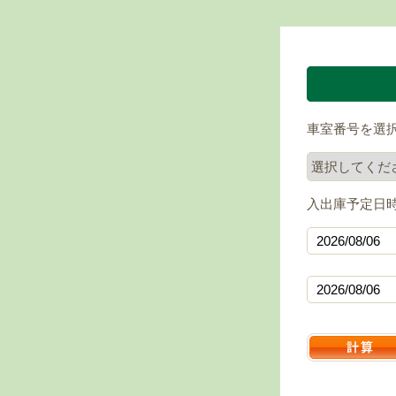
車室番号を選
入出庫予定日