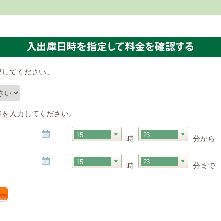
択してください。
時を入力してください。
15
23
時
分から
15
23
時
分まで