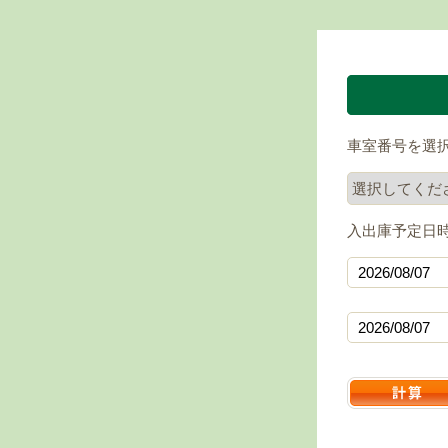
車室番号を選
入出庫予定日