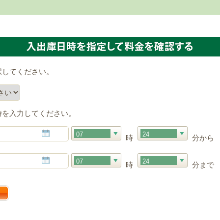
択してください。
時を入力してください。
07
24
時
分から
07
24
時
分まで