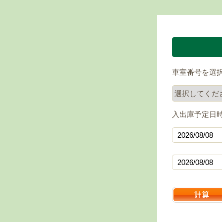
車室番号を選
入出庫予定日