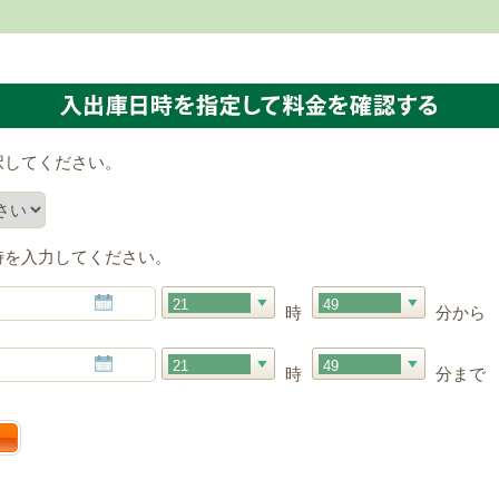
択してください。
時を入力してください。
21
49
時
分から
21
49
時
分まで