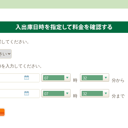
択してください。
時を入力してください。
07
32
時
分から
07
32
時
分まで