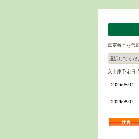
車室番号を選
入出庫予定日