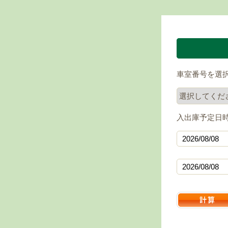
車室番号を選
入出庫予定日