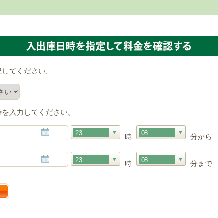
択してください。
時を入力してください。
23
08
時
分から
23
08
時
分まで