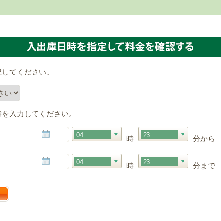
択してください。
時を入力してください。
04
23
時
分から
04
23
時
分まで