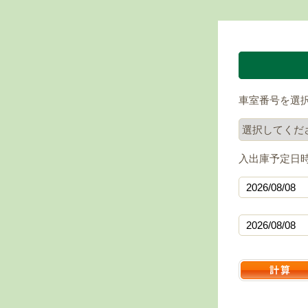
車室番号を選
入出庫予定日