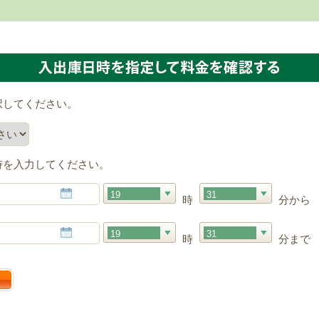
択してください。
時を入力してください。
19
31
時
分から
19
31
時
分まで