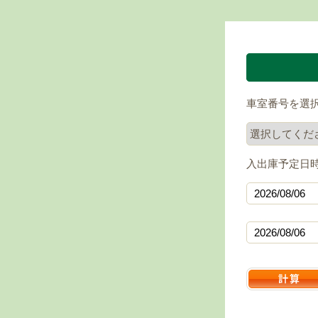
車室番号を選
入出庫予定日