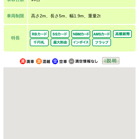
車両制限
高さ2m、長さ5m、幅1.9m、重量2t
特長