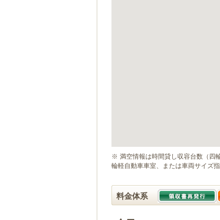
ゲ
ー
シ
ョ
ン
へ
移
動
し
ま
す
本
文
へ
移
動
※ 満空情報は時間貸し収容台数（四
し
輪軽自動車車室、または車両サイズ指
ま
す
料金体系