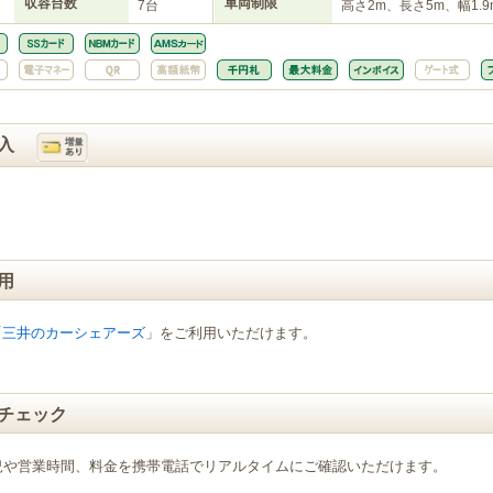
収容台数
車両制限
7台
高さ2m、長さ5m、幅1.9
入
用
「
三井のカーシェアーズ
」をご利用いただけます。
チェック
況や営業時間、料金を携帯電話でリアルタイムにご確認いただけます。