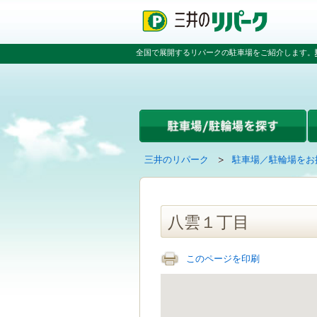
ペ
ペ
こ
ペ
ー
ー
こ
ー
ジ
ジ
か
ジ
の
内
ら
の
全国で展開するリパークの駐車場をご紹介します。
先
を
本
先
頭
移
文
頭
で
動
で
へ
す
す
す
戻
る
る
た
め
の
現
の
三井のリパーク
駐車場／駐輪場をお
リ
在
ペ
ン
の
ー
ク
ペ
ジ
で
ー
で
八雲１丁目
す
ジ
す
グ
は
ロ
このページを印刷
ー
バ
ル
ナ
ビ