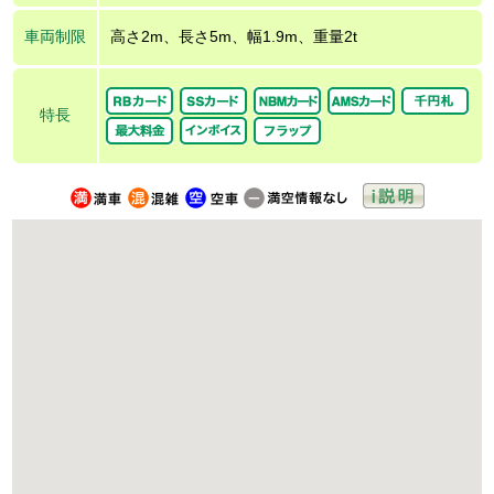
車両制限
高さ2m、長さ5m、幅1.9m、重量2t
特長