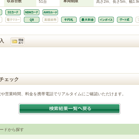
収容台数
車両制限
51台
高さ2m、長さ5m、幅1.9
入
チェック
況や営業時間、料金を携帯電話でリアルタイムにご確認いただけます。
ードから探す