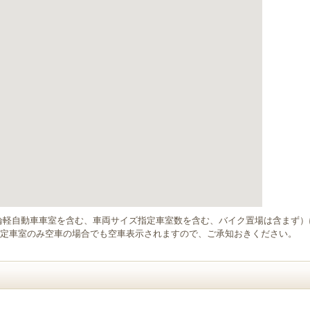
輪軽自動車車室を含む、車両サイズ指定車室数を含む、バイク置場は含まず
定車室のみ空車の場合でも空車表示されますので、ご承知おきください。