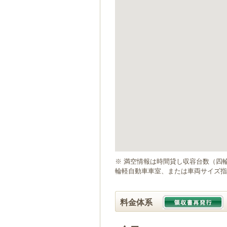
ゲ
ー
シ
ョ
ン
へ
移
動
し
ま
す
本
文
へ
移
動
※ 満空情報は時間貸し収容台数（四
し
輪軽自動車車室、または車両サイズ指
ま
す
料金体系