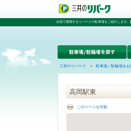
ペ
ペ
こ
ペ
ー
ー
こ
ー
ジ
ジ
か
ジ
の
内
ら
の
全国で展開するリパークの駐車場をご紹介します。
先
を
本
先
頭
移
文
頭
で
動
で
へ
す
す
す
戻
る
る
た
め
の
現
の
三井のリパーク
駐車場／駐輪場をお
リ
在
ペ
ン
の
ー
ク
ペ
ジ
で
ー
で
高岡駅東
す
ジ
す
グ
は
ロ
このページを印刷
ー
バ
ル
ナ
ビ