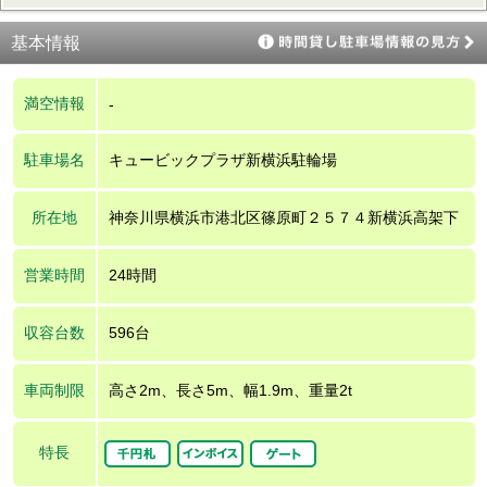
基本情報
満空情報
-
駐車場名
キュービックプラザ新横浜駐輪場
所在地
神奈川県横浜市港北区篠原町２５７４新横浜高架下
営業時間
24時間
収容台数
596台
車両制限
高さ2m、長さ5m、幅1.9m、重量2t
特長