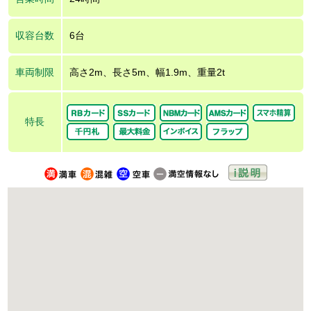
収容台数
6台
車両制限
高さ2m、長さ5m、幅1.9m、重量2t
特長