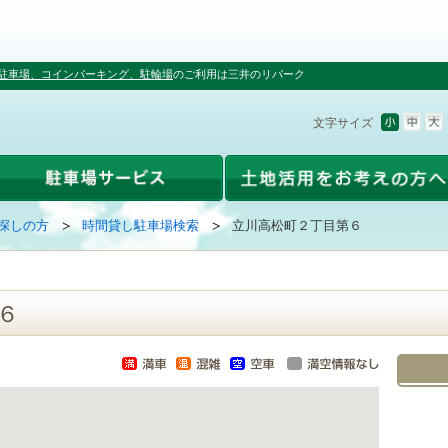
駐車場、コインパーキング、駐輪場
のご利用は三井のリパーク
文字サイズ
探しの方
時間貸し駐車場検索
立川高松町２丁目第６
６