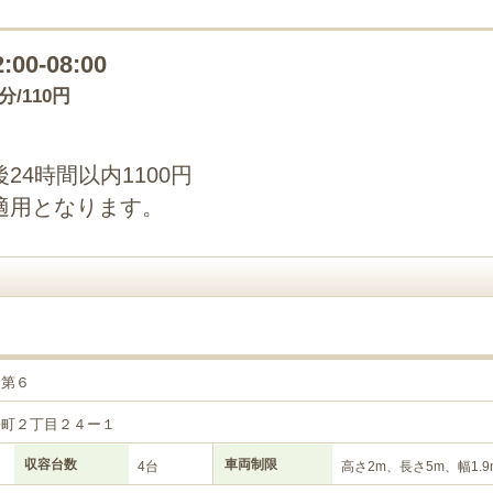
2:00-08:00
0分/110円
4時間以内1100円
適用となります。
目第６
松町２丁目２４ー１
収容台数
車両制限
4台
高さ2m、長さ5m、幅1.9