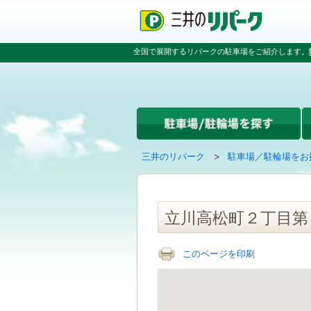
ペ
ペ
こ
ペ
ー
ー
こ
ー
ジ
ジ
か
ジ
の
内
ら
の
全国で展開するリパークの駐車場をご紹介します。
先
を
本
先
頭
移
文
頭
で
動
で
へ
す
す
す
戻
る
る
た
め
の
現
の
三井のリパーク
駐車場／駐輪場をお
リ
在
ペ
ン
の
ー
ク
ペ
ジ
で
ー
で
立川高松町２丁目第
す
ジ
す
グ
は
ロ
このページを印刷
ー
バ
ル
ナ
ビ