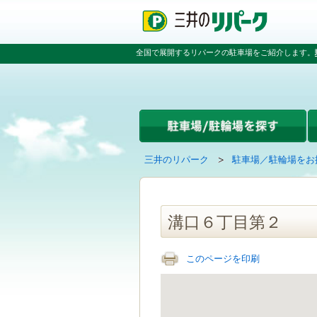
ペ
ペ
こ
ペ
ー
ー
こ
ー
ジ
ジ
か
ジ
の
内
ら
の
全国で展開するリパークの駐車場をご紹介します。
先
を
本
先
頭
移
文
頭
で
動
で
へ
す
す
す
戻
る
る
た
め
の
現
の
三井のリパーク
駐車場／駐輪場をお
リ
在
ペ
ン
の
ー
ク
ペ
ジ
で
ー
で
溝口６丁目第２
す
ジ
す
グ
は
ロ
このページを印刷
ー
バ
ル
ナ
ビ