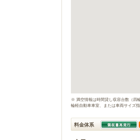
ゲ
ー
シ
ョ
ン
へ
移
動
し
ま
す
本
文
へ
移
動
※ 満空情報は時間貸し収容台数（四
し
輪軽自動車車室、または車両サイズ指
ま
す
料金体系