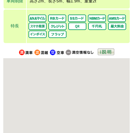
車両制限
高さ2m、長さ5m、幅1.9m、重量2t
特長