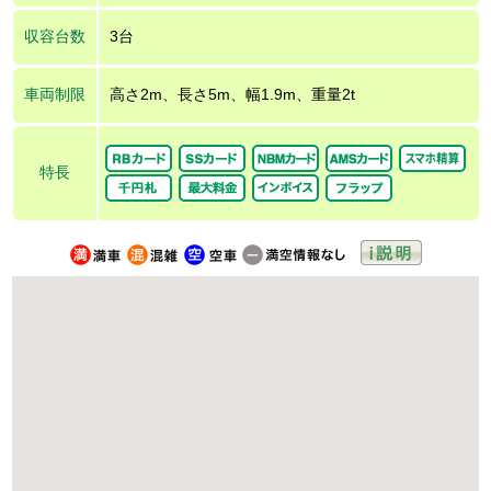
収容台数
3台
車両制限
高さ2m、長さ5m、幅1.9m、重量2t
特長