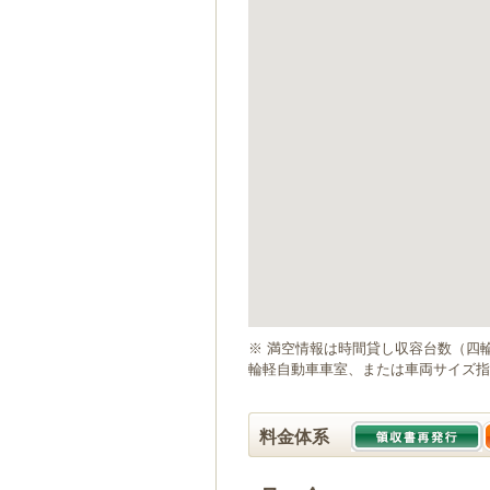
ゲ
ー
シ
ョ
ン
へ
移
動
し
ま
す
本
文
へ
移
動
※ 満空情報は時間貸し収容台数（四
し
輪軽自動車車室、または車両サイズ指
ま
す
料金体系