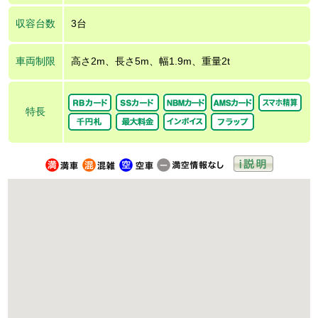
収容台数
3台
車両制限
高さ2m、長さ5m、幅1.9m、重量2t
特長