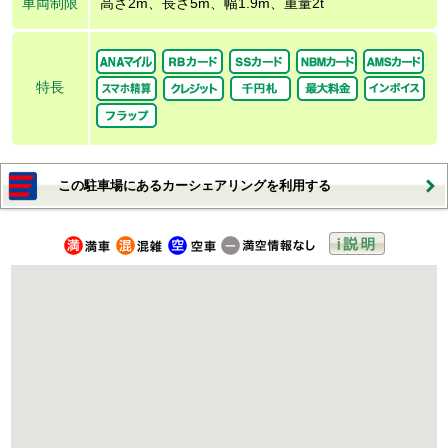
車両制限
高さ2m、長さ5m、幅1.9m、重量2t
特長
この駐車場にあるカーシェアリングを利用する