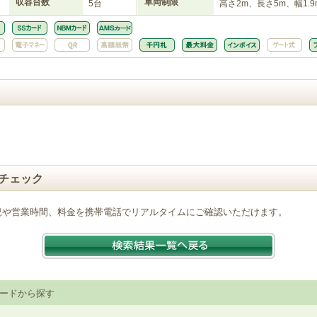
収容台数
車両制限
5台
高さ2m、長さ5m、幅1.9
チェック
況や営業時間、料金を携帯電話でリアルタイムにご確認いただけます。
ードから探す