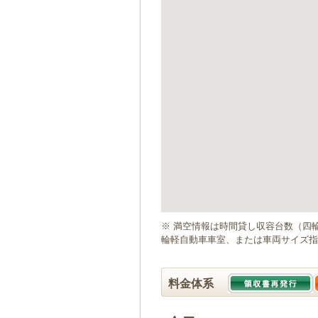
ゲ
ー
シ
ョ
ン
へ
移
動
し
ま
す
本
文
へ
移
動
※ 満空情報は時間貸し収容台数（四
し
輪軽自動車車室、または車両サイズ指
ま
す
料金体系