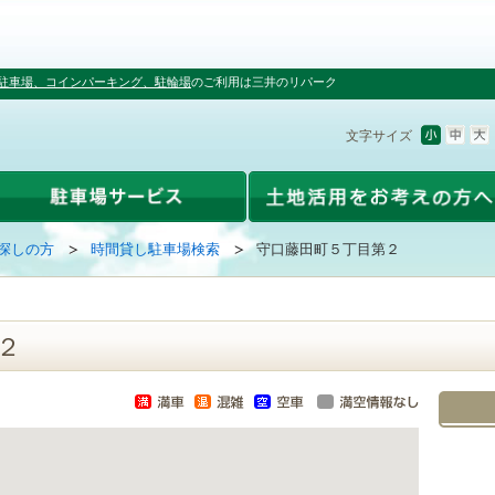
駐車場、コインパーキング、駐輪場
のご利用は三井のリパーク
文字サイズ
探しの方
時間貸し駐車場検索
守口藤田町５丁目第２
２