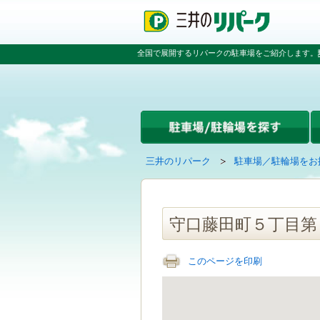
ペ
ペ
こ
ペ
ー
ー
こ
ー
ジ
ジ
か
ジ
の
内
ら
の
全国で展開するリパークの駐車場をご紹介します。
先
を
本
先
頭
移
文
頭
で
動
で
へ
す
す
す
戻
る
る
た
め
の
現
の
三井のリパーク
駐車場／駐輪場をお
リ
在
ペ
ン
の
ー
ク
ペ
ジ
で
ー
で
守口藤田町５丁目第
す
ジ
す
グ
は
ロ
このページを印刷
ー
バ
ル
ナ
ビ