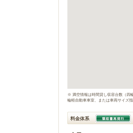
ゲ
ー
シ
ョ
ン
へ
移
動
し
ま
す
本
文
へ
移
動
※ 満空情報は時間貸し収容台数（四
し
輪軽自動車車室、または車両サイズ指
ま
す
料金体系