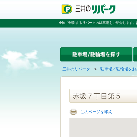
ペ
ペ
こ
ペ
ー
ー
こ
ー
ジ
ジ
か
ジ
の
内
ら
の
全国で展開するリパークの駐車場をご紹介します。
先
を
本
先
頭
移
文
頭
で
動
で
へ
す
す
す
戻
る
る
た
め
の
現
の
三井のリパーク
駐車場／駐輪場をお
リ
在
ペ
ン
の
ー
ク
ペ
ジ
で
ー
で
赤坂７丁目第５
す
ジ
す
グ
は
ロ
このページを印刷
ー
バ
ル
ナ
ビ