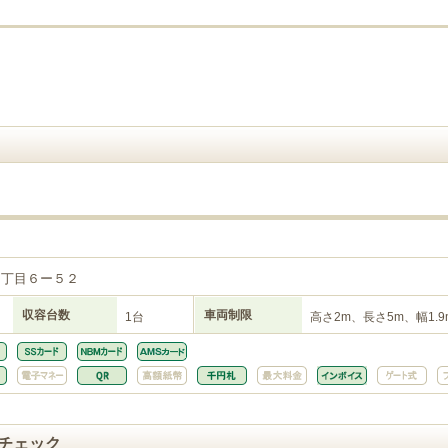
７丁目６ー５２
収容台数
車両制限
1台
高さ2m、長さ5m、幅1.9
チェック