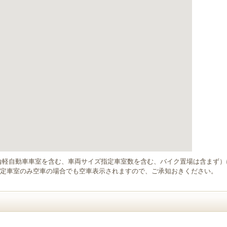
輪軽自動車車室を含む、車両サイズ指定車室数を含む、バイク置場は含まず
定車室のみ空車の場合でも空車表示されますので、ご承知おきください。