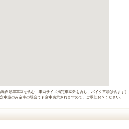
輪軽自動車車室を含む、車両サイズ指定車室数を含む、バイク置場は含まず
定車室のみ空車の場合でも空車表示されますので、ご承知おきください。