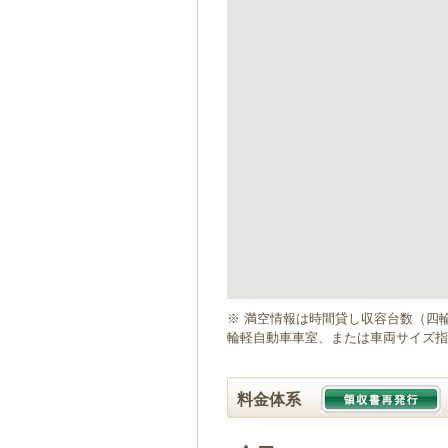
ゲ
ー
シ
ョ
ン
へ
移
動
し
ま
す
本
文
へ
移
動
※ 満空情報は時間貸し収容台数（四
し
輪軽自動車車室、または車両サイズ指
ま
す
料金体系