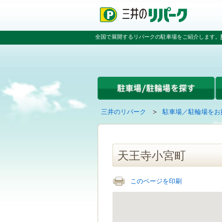
ペ
ペ
こ
ペ
ー
ー
こ
ー
ジ
ジ
か
ジ
の
内
ら
の
全国で展開するリパークの駐車場をご紹介します。
先
を
本
先
頭
移
文
頭
で
動
で
へ
す
す
す
戻
る
る
た
め
の
現
の
三井のリパーク
駐車場／駐輪場をお
リ
在
ペ
ン
の
ー
ク
ペ
ジ
で
ー
で
天王寺小宮町
す
ジ
す
グ
は
ロ
このページを印刷
ー
バ
ル
ナ
ビ