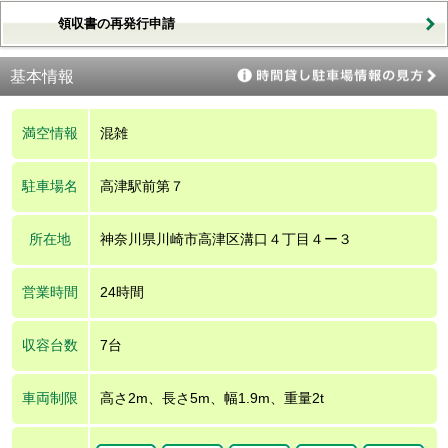
領収書の再発行申請
基本情報
満空情報
混雑
駐車場名
高津駅前第７
所在地
神奈川県川崎市高津区溝口４丁目４ー３
営業時間
24時間
収容台数
7台
車両制限
高さ2m、長さ5m、幅1.9m、重量2t