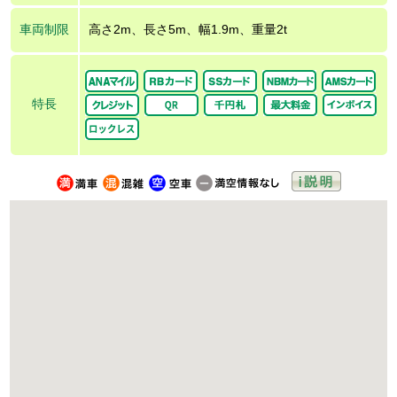
車両制限
高さ2m、長さ5m、幅1.9m、重量2t
特長