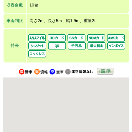
収容台数
10台
車両制限
高さ2m、長さ5m、幅1.9m、重量2t
特長