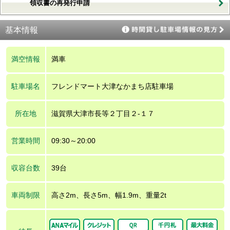
領収書の再発行申請
基本情報
満空情報
満車
駐車場名
フレンドマート大津なかまち店駐車場
所在地
滋賀県大津市長等２丁目２‐１７
営業時間
09:30～20:00
収容台数
39台
車両制限
高さ2m、長さ5m、幅1.9m、重量2t