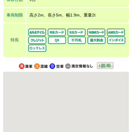
車両制限
高さ2m、長さ5m、幅1.9m、重量2t
特長