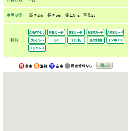
車両制限
高さ2m、長さ5m、幅1.9m、重量2t
特長