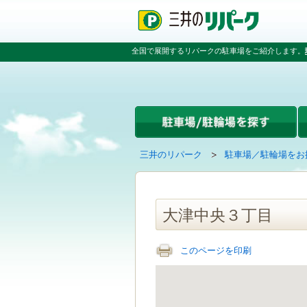
ペ
ペ
こ
ペ
ー
ー
こ
ー
ジ
ジ
か
ジ
の
内
ら
の
全国で展開するリパークの駐車場をご紹介します。
先
を
本
先
頭
移
文
頭
で
動
で
へ
す
す
す
戻
る
る
た
め
の
現
の
三井のリパーク
駐車場／駐輪場をお
リ
在
ペ
ン
の
ー
ク
ペ
ジ
で
ー
で
大津中央３丁目
す
ジ
す
グ
は
ロ
このページを印刷
ー
バ
ル
ナ
ビ