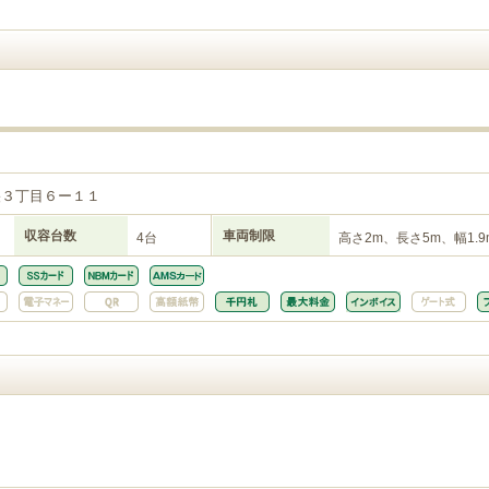
央３丁目６ー１１
収容台数
車両制限
4台
高さ2m、長さ5m、幅1.9