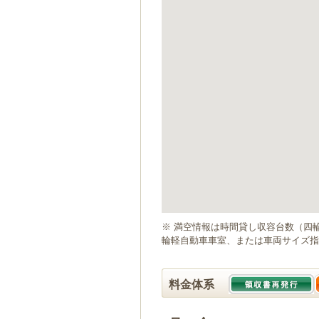
ゲ
ー
シ
ョ
ン
へ
移
動
し
ま
す
本
文
へ
移
動
※ 満空情報は時間貸し収容台数（四
し
輪軽自動車車室、または車両サイズ指
ま
す
料金体系