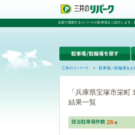
ペ
ペ
こ
ペ
ー
ー
こ
ー
ジ
ジ
か
ジ
の
内
ら
の
全国で展開するリパークの駐車場をご紹介します。
先
を
本
先
頭
移
文
頭
で
動
で
へ
す
す
す
戻
る
る
た
め
の
現
の
三井のリパーク
駐車場／駐輪場をお
リ
在
ペ
ン
の
ー
ク
ペ
ジ
で
ー
で
「兵庫県宝塚市栄町
す
ジ
す
グ
結果一覧
は
ロ
ー
バ
26
ル
件
ナ
ビ