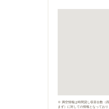
ゲ
ー
シ
ョ
ン
へ
移
動
し
ま
す
本
文
へ
移
動
し
ま
す
※ 満空情報は時間貸し収容台数（
まず）に対しての情報となっており