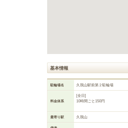
ゲ
ー
シ
ョ
ン
へ
移
動
し
ま
す
本
基本情報
文
へ
移
久我山駅前第２駐輪場
駐輪場名
動
し
[全日]
ま
10時間ごと150円
料金体系
す
久我山
最寄り駅
備考