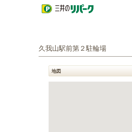
ペ
ペ
ペ
ー
ー
ー
ジ
ジ
ジ
の
の
内
先
先
を
頭
頭
移
へ
で
動
戻
す
す
久我山駅前第２駐輪場
る
る
た
め
の
リ
地図
ン
ク
で
す
グ
ロ
ー
バ
ル
ナ
ビ