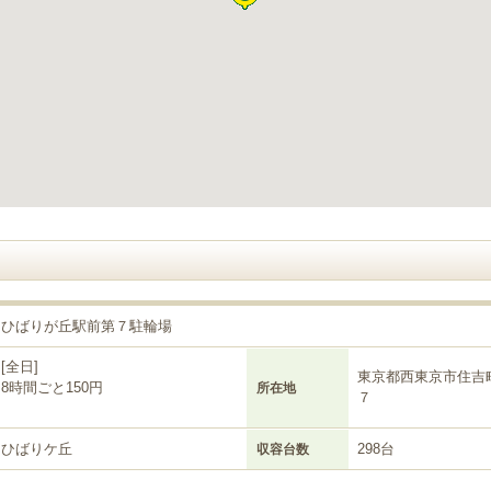
ひばりが丘駅前第７駐輪場
[全日]
東京都西東京市住吉
8時間ごと150円
所在地
７
ひばりケ丘
298台
収容台数