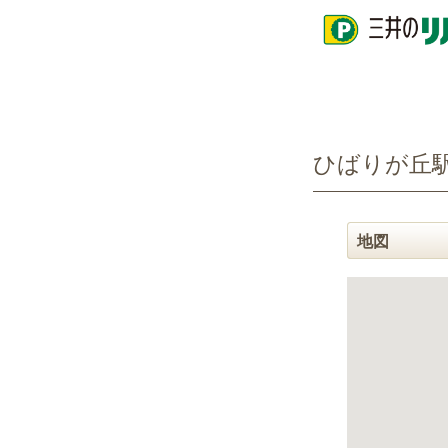
ペ
ペ
ペ
ー
ー
ー
ジ
ジ
ジ
の
の
内
先
先
を
頭
頭
移
へ
で
動
戻
す
す
ひばりが丘
る
る
た
め
の
リ
地図
ン
ク
で
す
グ
ロ
ー
バ
ル
ナ
ビ