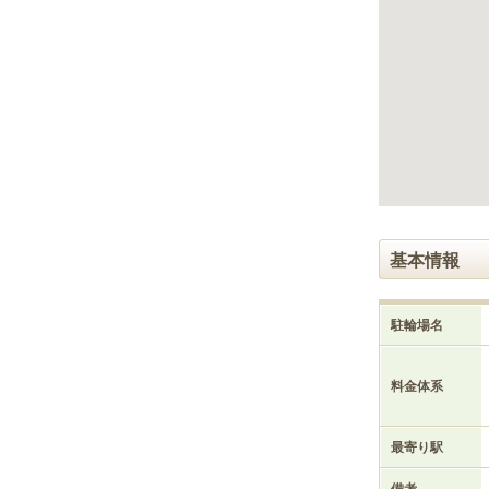
ゲ
ー
シ
ョ
ン
へ
移
動
し
ま
す
本
基本情報
文
へ
移
駐輪場名
動
し
ま
料金体系
す
最寄り駅
備考