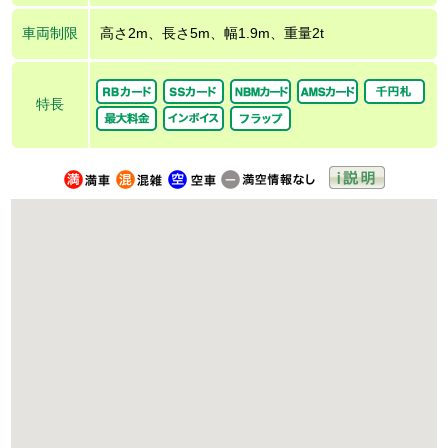
車両制限
高さ2m、長さ5m、幅1.9m、重量2t
特長