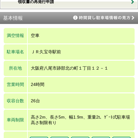
領収書の再発行申請
基本情報
満空情報
空車
駐車場名
ＪＲ久宝寺駅前
所在地
大阪府八尾市跡部北の町１丁目１２－１
営業時間
24時間
収容台数
26台
高さ2m、長さ5m、幅1.9m、重量2t、ｹﾞｰﾄ式駐車場
車両制限
高さ制限有り