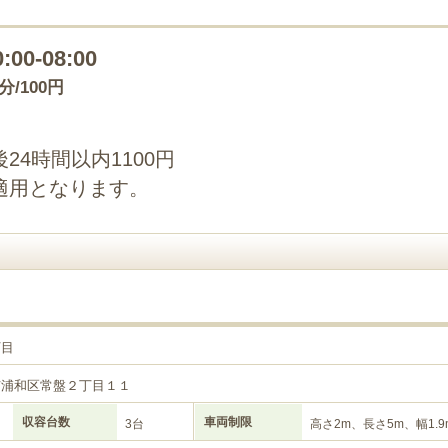
0:00-08:00
0分/100円
4時間以内1100円
適用となります。
丁目
市浦和区常盤２丁目１１
収容台数
車両制限
3台
高さ2m、長さ5m、幅1.9