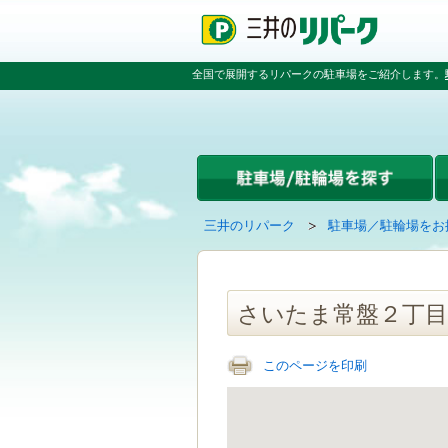
ペ
ペ
こ
ペ
ー
ー
こ
ー
ジ
ジ
か
ジ
の
内
ら
の
全国で展開するリパークの駐車場をご紹介します。
先
を
本
先
頭
移
文
頭
で
動
で
へ
す
す
す
戻
る
る
た
め
の
現
の
三井のリパーク
駐車場／駐輪場をお
リ
在
ペ
ン
の
ー
ク
ペ
ジ
で
ー
で
さいたま常盤２丁目
す
ジ
す
グ
は
ロ
このページを印刷
ー
バ
ル
ナ
ビ