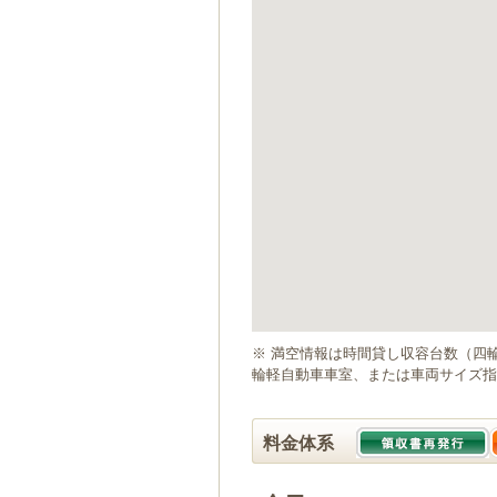
ゲ
ー
シ
ョ
ン
へ
移
動
し
ま
す
本
文
へ
移
動
※ 満空情報は時間貸し収容台数（四
し
輪軽自動車車室、または車両サイズ指
ま
す
料金体系