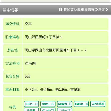
基本情報
満空情報
空車
駐車場名
岡山野田屋町１丁目第２
所在地
岡山県岡山市北区野田屋町１丁目１－７
営業時間
24時間
収容台数
5台
車両制限
高さ2m、長さ5m、幅1.9m、重量2t
特長