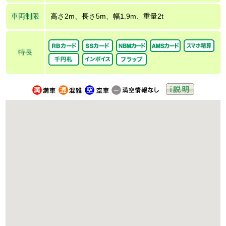
車両制限
高さ2m、長さ5m、幅1.9m、重量2t
特長