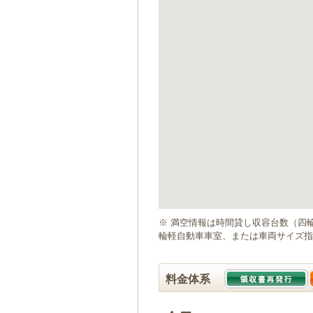
ゲ
ー
シ
ョ
ン
へ
移
動
し
ま
す
本
文
へ
移
動
※ 満空情報は時間貸し収容台数（四
し
輪軽自動車車室、または車両サイズ指
ま
す
料金体系