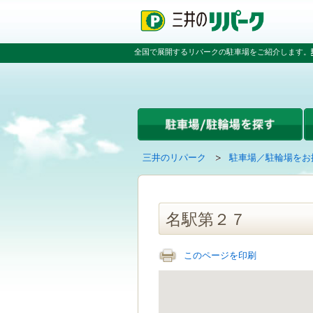
ペ
ペ
こ
ペ
ー
ー
こ
ー
ジ
ジ
か
ジ
の
内
ら
の
全国で展開するリパークの駐車場をご紹介します。
先
を
本
先
頭
移
文
頭
で
動
で
へ
す
す
す
戻
る
る
た
め
の
現
の
三井のリパーク
駐車場／駐輪場をお
リ
在
ペ
ン
の
ー
ク
ペ
ジ
で
ー
で
名駅第２７
す
ジ
す
グ
は
ロ
このページを印刷
ー
バ
ル
ナ
ビ